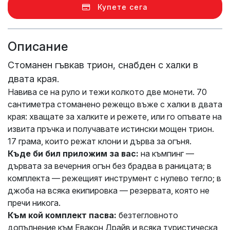
Купете сега
Описание
Стоманен гъвкав трион, снабден с халки в
двата края.
Навива се на руло и тежи колкото две монети. 70
сантиметра стоманено режещо въже с халки в двата
края: хващате за халките и режете, или го опъвате на
извита пръчка и получавате истински мощен трион.
17 грама, които режат клони и дърва за огъня.
Къде би бил приложим за вас:
на къмпинг —
дървата за вечерния огън без брадва в раницата; в
комплекта — режещият инструмент с нулево тегло; в
джоба на всяка екипировка — резервата, която не
пречи никога.
Към кой комплект пасва:
безтегловното
допълнение към Евакон Драйв и всяка туристическа