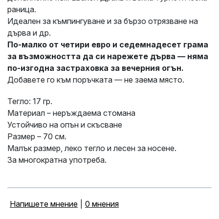
раница.
Идеален за къмпингуване и за бързо отрязване на
дърва и др.
По-малко от четири евро и седемнадесет грама
за възможността да си нарежете дърва — няма
по-изгодна застраховка за вечерния огън.
Добавете го към поръчката — не заема място.
Тегло: 17 гр.
Материал – неръждаема стомана
Устойчиво на опън и скъсване
Размер – 70 см.
Малък размер, леко тегло и лесен за носене.
За многократна употреба.
Напишете мнение
|
0 мнения