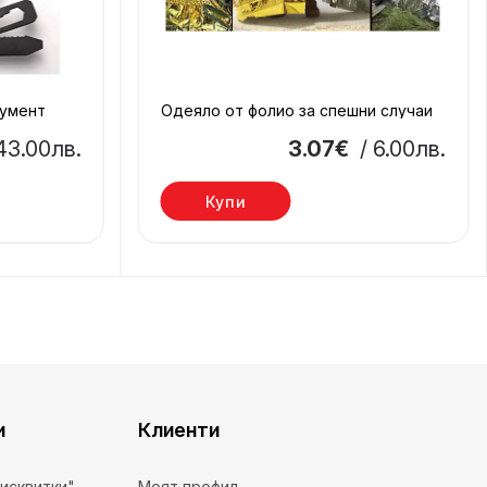
румент
Одеяло от фолио за спешни случаи
 43.00лв.
3.07€
/ 6.00лв.
Купи
и
Клиенти
бисквитки"
Моят профил