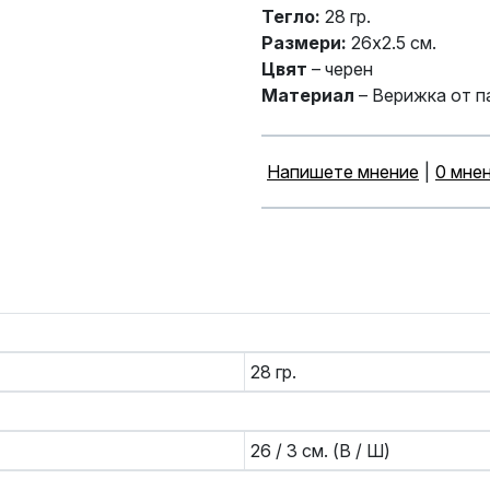
Тегло:
28 гр.
Размери:
26x2.5 см.
Цвят
– черен
Материал
– Верижка от п
Напишете мнение
|
0 мне
28 гр.
26 / 3 см. (В / Ш)