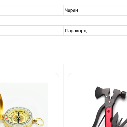
Черен
Паракорд
и