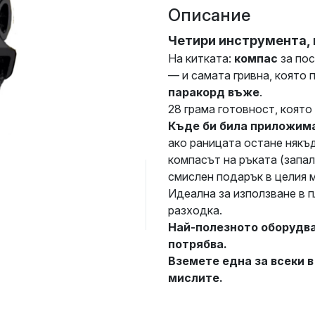
Описание
Четири инструмента, 
На китката:
компас
за пос
— и самата гривна, която 
паракорд въже
.
28 грама готовност, която
Къде би била приложима
ако раницата остане някъде
компасът на ръката (запал
смислен подарък в целия м
Идеална за използване в п
разходка.
Най-полезното оборудван
потрябва.
Вземете една за всеки в
мислите.