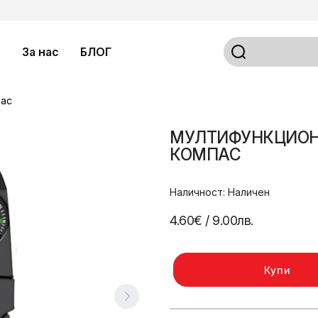
о
За нас
БЛОГ
пас
МУЛТИФУНКЦИОНА
КОМПАС
Наличност: Наличен
4.60€
/ 9.00лв.
Купи