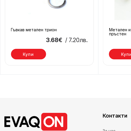
Гъвкав метален трион
Метален к
пръстен
3.68€
/ 7.20лв.
Купи
Куп
Контакти
За нас