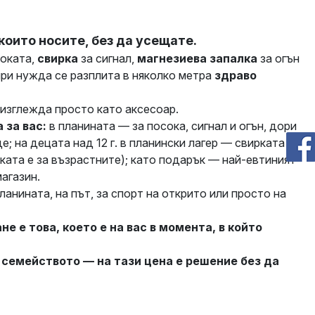
които носите, без да усещате.
оката,
свирка
за сигнал,
магнезиева запалка
за огън
при нужда се разплита в няколко метра
здраво
 изглежда просто като аксесоар.
 за вас:
в планината — за посока, сигнал и огън, дори
; на децата над 12 г. в планински лагер — свирката и
ката е за възрастните); като подарък — най-евтиният
агазин.
ланината, на път, за спорт на открито или просто на
е е това, което е на вас в момента, в който
 семейството — на тази цена е решение без да