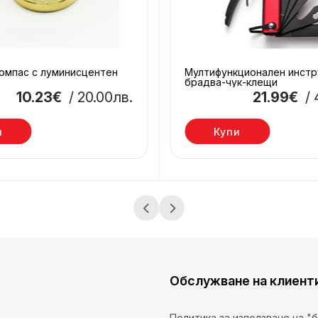
омпас с луминисцентен
Мултифункционален инст
брадва-чук-клещи
10.23€
/ 20.00лв.
21.99€
/
и
Купи
Обслужване на клиент
Политика за използване на "