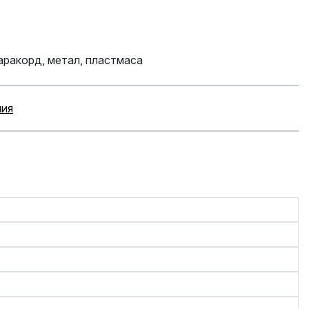
аракорд, метал, пластмаса
ния