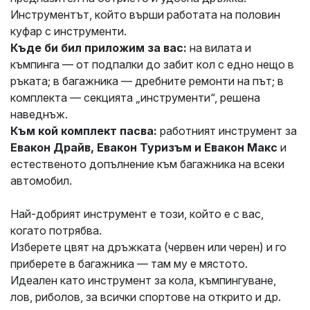
Инструментът, който върши работата на половин
куфар с инструменти.
Къде би бил приложим за вас:
на вилата и
къмпинга — от подпалки до забит кол с едно нещо в
ръката; в багажника — дребните ремонти на път; в
комплекта — секцията „инструменти“, решена
наведнъж.
Към кой комплект пасва:
работният инструмент за
Евакон Драйв, Евакон Туризъм и Евакон Макс
и
естественото допълнение към багажника на всеки
автомобил.
Най-добрият инструмент е този, който е с вас,
когато потрябва.
Изберете цвят на дръжката (червен или черен) и го
приберете в багажника — там му е мястото.
Идеалeн като инструмент за кола, къмпингуване,
лов, риболов, за всички спортове на открито и др.