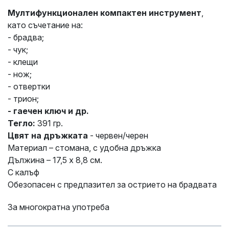
Мултифункционален компактен инструмент
,
като съчетание на:
- брадва;
- чук;
- клещи
- нож;
- отвертки
- трион;
- гаечен ключ и др.
Тегло:
391 гр.
Цвят на дръжката
- червен/черен
Материал – стомана, с удобна дръжка
Дължина – 17,5 х 8,8 см.
С калъф
Обезопасен с предпазител за острието на брадвата
За многократна употреба