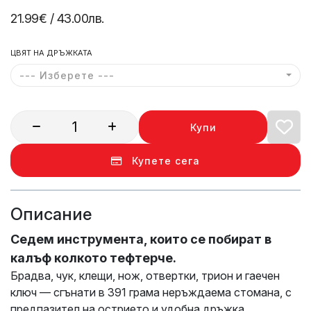
21.99€
/ 43.00лв.
ЦВЯТ НА ДРЪЖКАТА
--- Изберете ---
Купи
Купете сега
Описание
Седем инструмента, които се побират в
калъф колкото тефтерче.
Брадва, чук, клещи, нож, отвертки, трион и гаечен
ключ — сгънати в 391 грама неръждаема стомана, с
предпазител на острието и удобна дръжка.