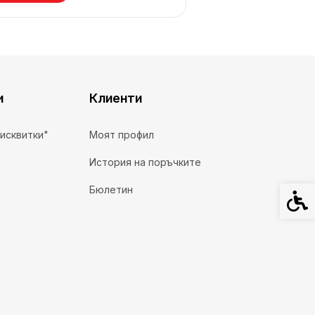
и
Клиенти
бисквитки"
Моят профил
История на поръчките
Бюлетин
Спец