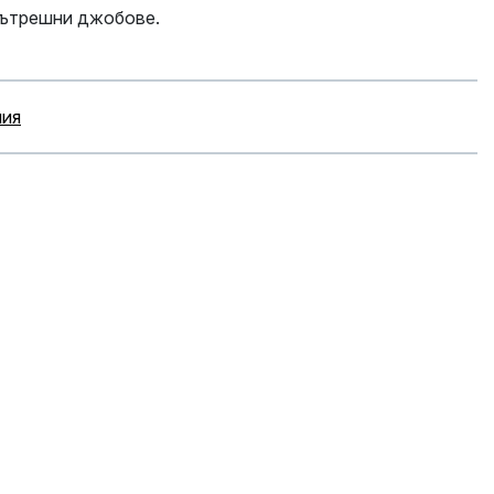
вътрешни джобове.
ния