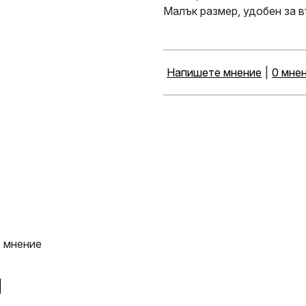
Малък размер, удобен за 
Напишете мнение
|
0 мне
 мнение
и