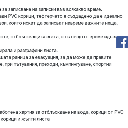
е
за записване на записки във всякакво време.
рави
PVC корици, тефтерчето е създадено да е идеално
ези, които искат да записват навреме важните неща,
иста, отблъскващи влагата, но в същото време идеални
ирала и разграфени листа.
шата раница за евакуация, за да може да правите
е, при пътувания, преходи, къмпингуване, спортни
аботена хартия за отблъскване на вода, корици от PVC
 корици и жълти листа