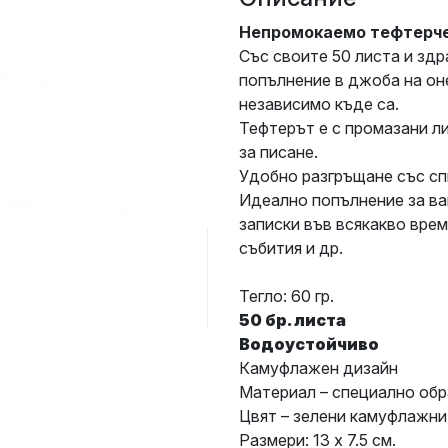
Непромокаемо тефтерч
Със своите 50 листа и зд
попълнение в джоба на он
независимо къде са.
Тефтерът е с промазани л
за писане.
Удобно разгръщане със сп
Идеално попълнение за ва
записки във всякакво врем
събития и др.
Тегло: 60 гр.
50 бр. листа
Водоустойчиво
Камуфлажен дизайн
Материал – специално обр
Цвят – зелени камуфлажни
Размери
: 13 х 7.5 см.