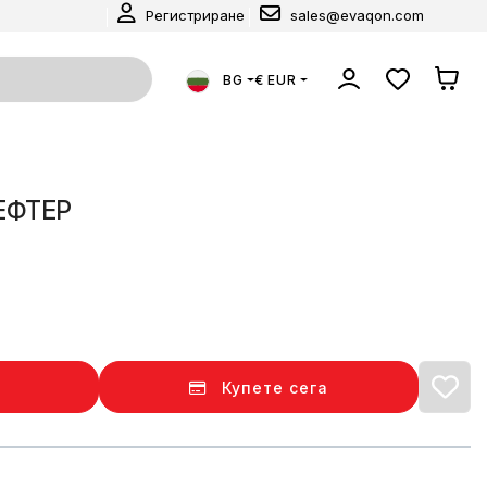
Регистриране
sales@evaqon.com
BG
€ EUR
ЕФТЕР
Купете сега