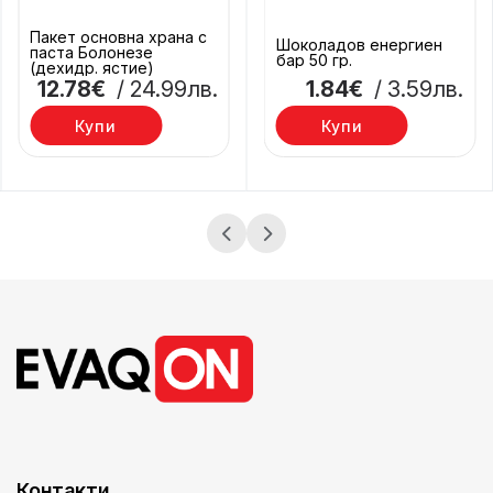
Пакет основна храна с
Шоколадов енергиен
паста Болонезe
бар 50 гр.
(дехидр. ястие)
12.78€
/ 24.99лв.
1.84€
/ 3.59лв.
Купи
Купи
Контакти