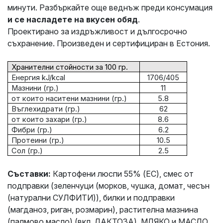
минути. Разбъркайте още веднъж преди консумация
и се насладете на вкусен обяд
.
Проектирано за издръжливост и дългосрочно
съхранение. Произведен и сертифициран в Естония.
Хранителни стойности за 100 гр.
Енергия
kJ/kcal
1
706
/4
05
Мазнини (гр.)
11
от които наситени мазнини (гр.)
5.8
Въглехидрати (гр.)
62
от които захари (гр.)
8.6
Фибри (гр.)
6.2
Протеини (гр.)
10.5
Сол (гр.)
2.5
Съставки:
Картофени люспи 55% (ЕС), смес от
подправки (зеленчуци (морков, чушка, домат, чесън
(натурални СУЛФИТИ)), билки и подправки
(магданоз, риган, розмарин), растителна мазнина
(палмово масло) (вкл. ЛАКТОЗА), МЛЯКО и МАСЛО