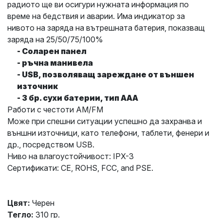
радиото ще ви осигури нужната информация по
време на бедствия и аварии. Има индикатор за
нивото на заряда на вътрешната батерия, показващ
заряда на 25/50/75/100%
- Соларен панел
- ръчна манивела
- USB, позволяващ зареждане от външен
източник
- 3 бр. сухи батерии, тип ААА
Работи с честоти AM/FM
Може при спешни ситуации успешно да захранва и
външни източници, като телефони, таблети, фенери и
др., посредством USB.
Ниво на влагоустойчивост: IPX-3
Сертификати:
CE, ROHS, FCC, and PSE.
Цвят:
Черен
Тегло:
310 гр.