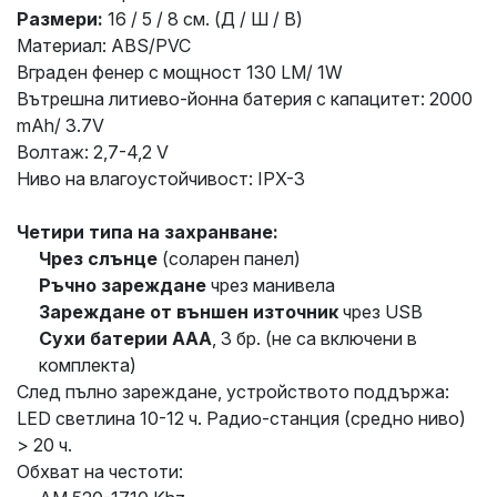
Размери:
16 / 5 / 8 см. (Д / Ш / В)
Материал: ABS/PVC
Вграден фенер с мощност 130 LM/ 1W
Вътрешна литиево-йонна батерия с капацитет: 2000
mAh/ 3.7V
Волтаж: 2,7-4,2 V
Ниво на влагоустойчивост: IPX-3
Четири типа на захранване:
Чрез слънце
(соларен панел)
Ръчно зареждане
чрез манивела
Зареждане от външен източник
чрез USB
Сухи батерии ААА
, 3 бр. (не са включени в
комплекта)
След пълно зареждане, устройството поддържа:
LED
светлина 10-12 ч
.
Радио-станция (средно ниво)
> 20 ч.
Обхват на честоти: